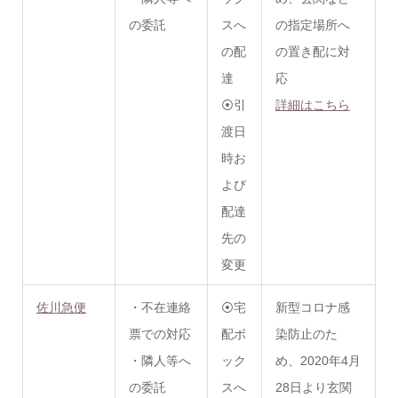
の委託
スへ
の指定場所へ
の配
の
置き配
に対
達
応
⦿引
詳細はこちら
渡日
時お
よび
配達
先の
変更
佐川急便
・不在連絡
⦿宅
新型コロナ感
票での対応
配ボ
染防止のた
・隣人等へ
ック
め、2020年4月
の委託
スへ
28日より玄関