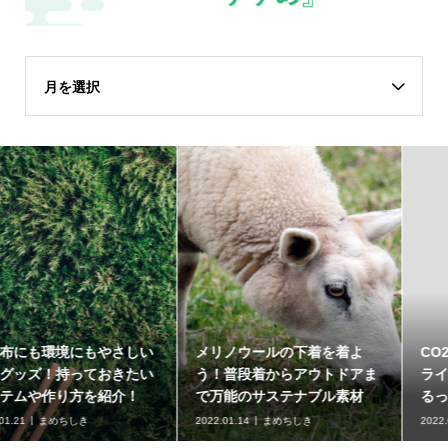
月を選択
メリノウールの下着を着よ
CO2排出量の計算方法｜サプ
う！普段着からアウトドアま
ライチェーン活動まで算出す
で万能のサステナブル素材
るって本当？
2022.01.14
まめちしき
2022.01.07
まめちしき