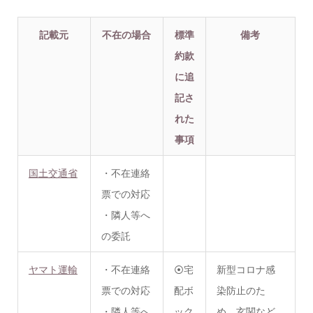
記載元
不在の場合
標準
備考
約款
に追
記さ
れた
事項
国土交通省
・不在連絡
票での対応
・隣人等へ
の委託
ヤマト運輸
・不在連絡
⦿宅
新型コロナ感
票での対応
配ボ
染防止のた
・隣人等へ
ック
め、玄関など