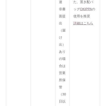
達
た、
置き配バ
⦿書
ッグ
OKIPPA
の
面提
使用を推奨
出
詳細はこちら
（届
け
出）
あり
の場
合は
営業
所保
管
（30
日以