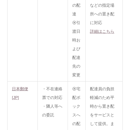
の配
などの指定場
達
所への
置き配
⦿引
に対応
渡日
詳細はこちら
時お
よび
配達
先の
変更
日本郵便
・不在連絡
⦿宅
配達員の負担
[JP]
票での対応
配ボ
軽減のため平
・隣人等へ
ック
時から
置き配
の委託
スへ
をサービスと
の配
して提供。ま