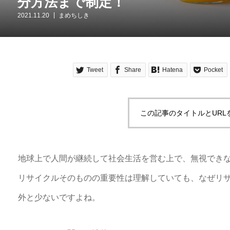
分方法まで制定！
2021.11.20
まめちしき
Tweet
Share
Hatena
Pocket
この記事のタイトルとURL
地球上で人間が継続して社会生活を営む上で、無視でき
リサイクルそのものの重要性は理解していても、なぜリ
外と少ないですよね。