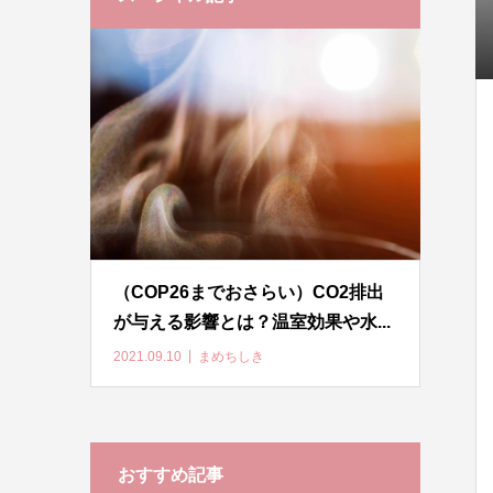
（COP26までおさらい）CO2排出
が与える影響とは？温室効果や水...
2021.09.10
まめちしき
おすすめ記事